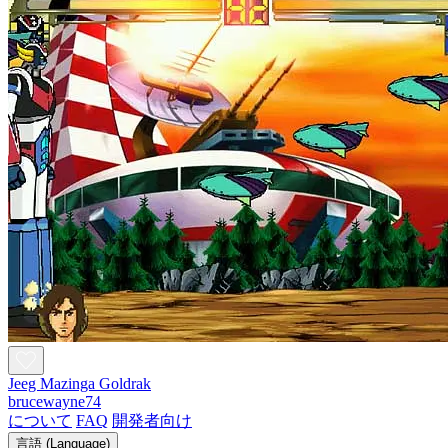
Jeeg Mazinga Goldrak
brucewayne74
について
FAQ
開発者向け
言語 (Language)