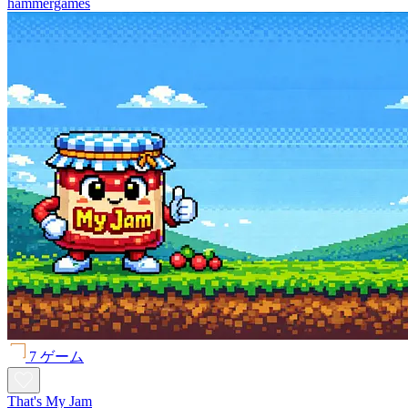
hammergames
7 ゲーム
That's My Jam