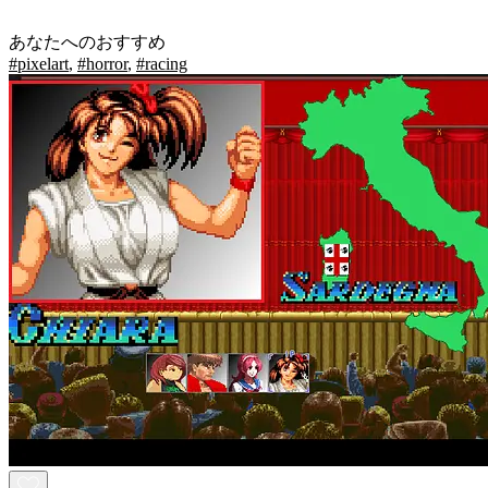
あなたへのおすすめ
#pixelart
,
#horror
,
#racing