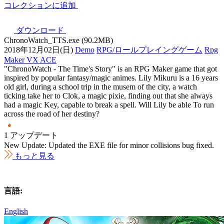
コレクションに追加
ダウンロード
ChronoWatch_TTS.exe (90.2MB)
2018年12月02日(日)
Demo
RPG/ロールプレイングゲーム
Rpg
Maker VX ACE
"ChronoWatch - The Time's Story" is an RPG Maker game that got
inspired by popular fantasy/magic animes. Lily Mikuru is a 16 years
old girl, during a school trip in the musem of the city, a watch
ticking take her to Clok, a magic pixie, finding out that she always
had a magic Key, capable to break a spell. Will Lily be able To run
across the road of her destiny?
1 アップデート
New Update: Updated the EXE file for minor collisions bug fixed.
もっと見る
言語:
English