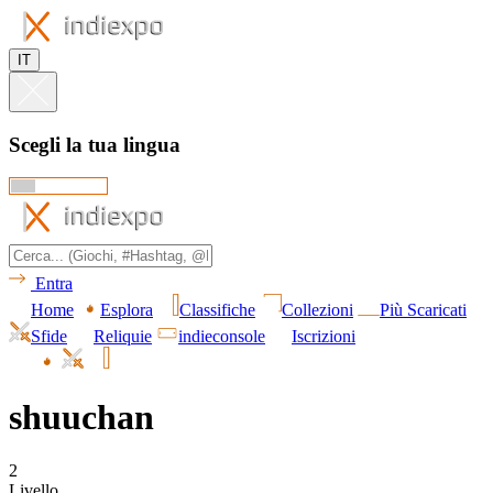
IT
Scegli la tua lingua
Entra
Home
Esplora
Classifiche
Collezioni
Più Scaricati
Sfide
Reliquie
indieconsole
Iscrizioni
shuuchan
2
Livello