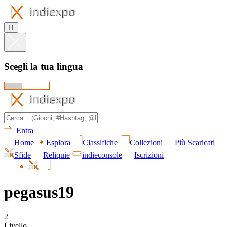
IT
Scegli la tua lingua
Entra
Home
Esplora
Classifiche
Collezioni
Più Scaricati
Sfide
Reliquie
indieconsole
Iscrizioni
pegasus19
2
Livello