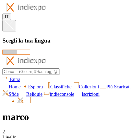
IT
Scegli la tua lingua
Entra
Home
Esplora
Classifiche
Collezioni
Più Scaricati
Sfide
Reliquie
indieconsole
Iscrizioni
marco
2
Livello