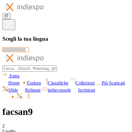
IT
Scegli la tua lingua
Entra
Home
Esplora
Classifiche
Collezioni
Più Scaricati
Sfide
Reliquie
indieconsole
Iscrizioni
facsan9
2
Livello