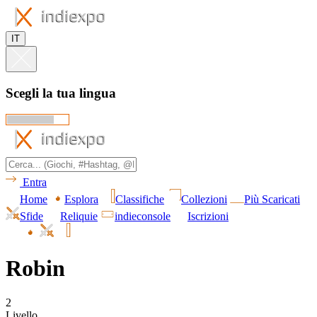
IT
Scegli la tua lingua
Entra
Home
Esplora
Classifiche
Collezioni
Più Scaricati
Sfide
Reliquie
indieconsole
Iscrizioni
Robin
2
Livello