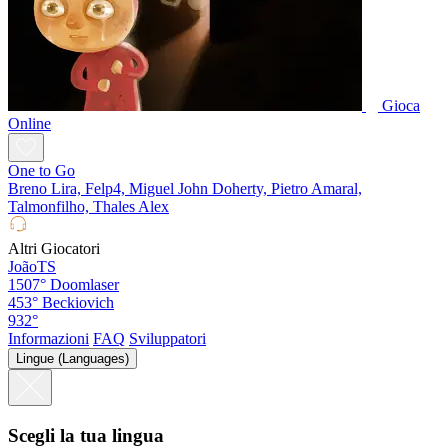
Gioca
Online
One to Go
Breno Lira, Felp4, Miguel John Doherty, Pietro Amaral,
Talmonfilho, Thales Alex
Altri Giocatori
JoãoTS
1507°
Doomlaser
453°
Beckiovich
932°
Informazioni
FAQ
Sviluppatori
Lingue (Languages)
Scegli la tua lingua