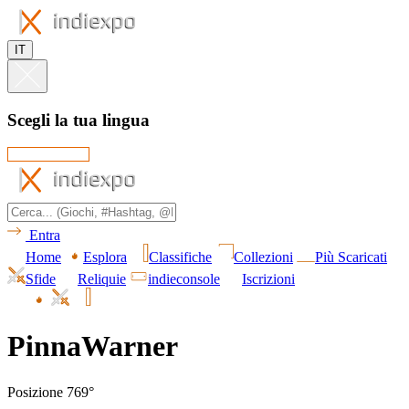
IT
Scegli la tua lingua
Entra
Home
Esplora
Classifiche
Collezioni
Più Scaricati
Sfide
Reliquie
indieconsole
Iscrizioni
PinnaWarner
Posizione 769°