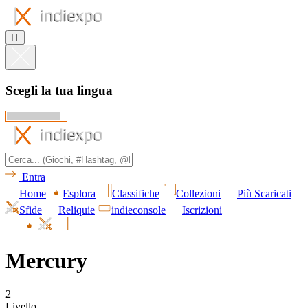
IT
Scegli la tua lingua
Entra
Home
Esplora
Classifiche
Collezioni
Più Scaricati
Sfide
Reliquie
indieconsole
Iscrizioni
Mercury
2
Livello