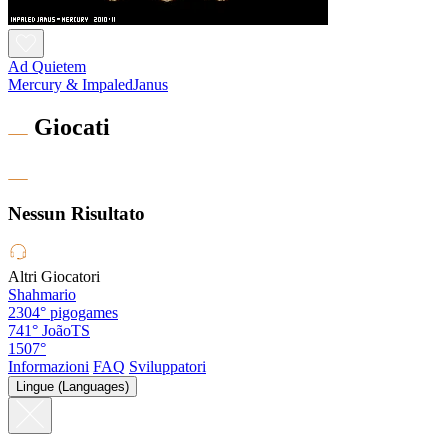
Ad Quietem
Mercury & ImpaledJanus
Giocati
Nessun Risultato
Altri Giocatori
Shahmario
2304°
pigogames
741°
JoãoTS
1507°
Informazioni
FAQ
Sviluppatori
Lingue (Languages)