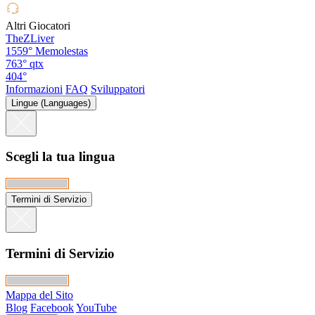
Altri Giocatori
TheZLiver
1559°
Memolestas
763°
qtx
404°
Informazioni
FAQ
Sviluppatori
Lingue (Languages)
Scegli la tua lingua
Termini di Servizio
Termini di Servizio
Mappa del Sito
Blog
Facebook
YouTube