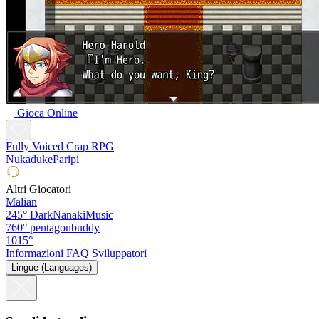
Gioca Online
Fully Voiced Crap RPG
NukadukeParipi
Altri Giocatori
Malian
245°
DarkNanakiMusic
760°
pentagonbuddy
1015°
Informazioni
FAQ
Sviluppatori
Lingue (Languages)