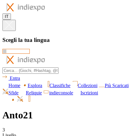
IT
Scegli la tua lingua
Entra
Home
Esplora
Classifiche
Collezioni
Più Scaricati
Sfide
Reliquie
indieconsole
Iscrizioni
Anto21
3
Livello