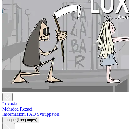
Luxavia
Mehrdad Rezaei
Informazioni
FAQ
Sviluppatori
Lingue (Languages)