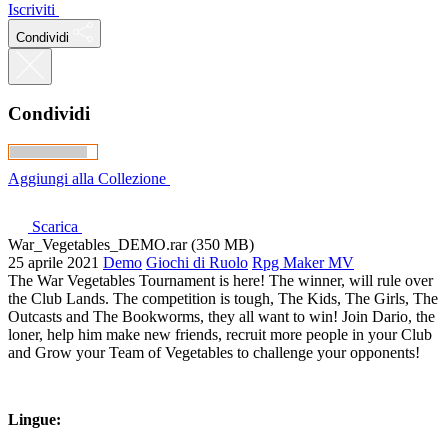
Iscriviti
Condividi
Condividi
Aggiungi alla Collezione
Scarica
War_Vegetables_DEMO.rar (350 MB)
25 aprile 2021
Demo
Giochi di Ruolo
Rpg Maker MV
The War Vegetables Tournament is here! The winner, will rule over
the Club Lands. The competition is tough, The Kids, The Girls, The
Outcasts and The Bookworms, they all want to win! Join Dario, the
loner, help him make new friends, recruit more people in your Club
and Grow your Team of Vegetables to challenge your opponents!
Lingue: