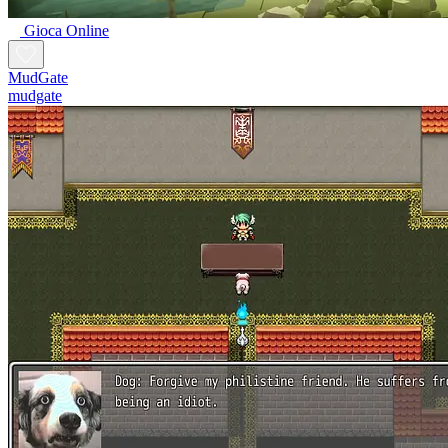
Gioca Online
MudGate
mudgate