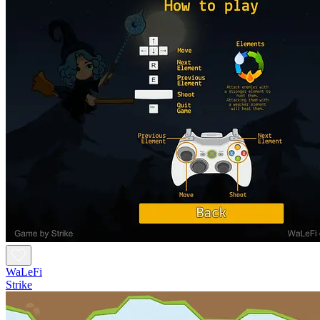
WaLeFi
Strike