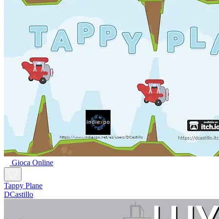
Gioca Online
Tappy Plane
DCastillo