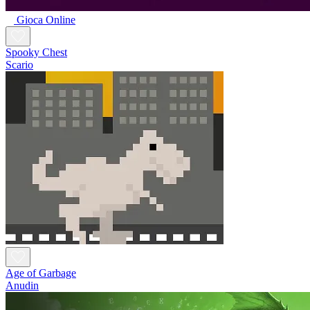
Gioca Online
Spooky Chest
Scario
Age of Garbage
Anudin