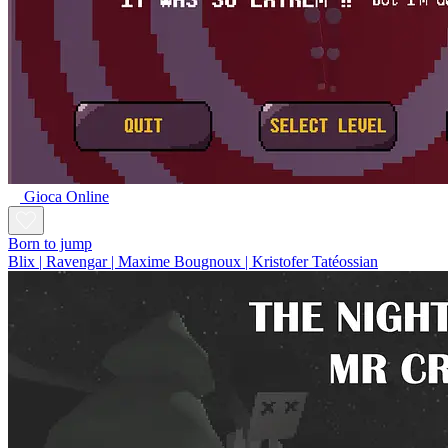
Gioca Online
Born to jump
Blix | Ravengar | Maxime Bougnoux | Kristofer Tatéossian