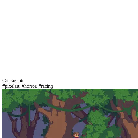
Consigliati
#pixelart
,
#horror
,
#racing