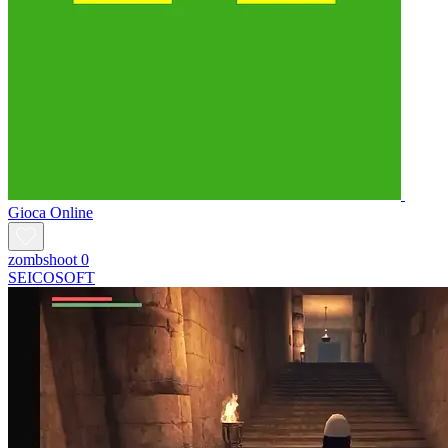
Gioca Online
zombshoot 0
SEICOSOFT