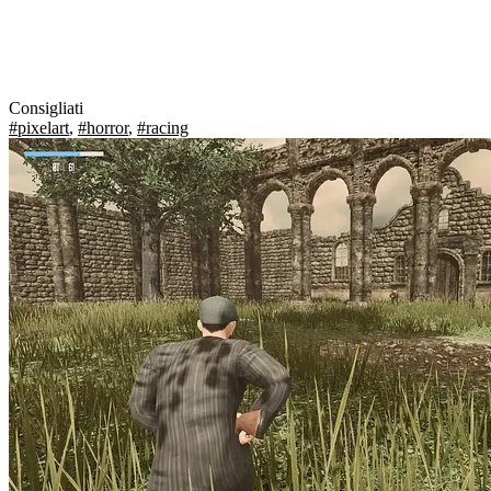
Consigliati
#pixelart
,
#horror
,
#racing