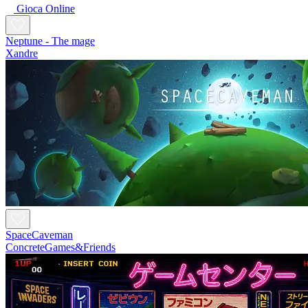
Gioca Online
Neptune - The mage
Xandre
SpaceCaveman
ConcreteGames&Friends