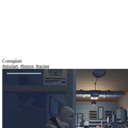
Consigliati
#pixelart
,
#horror
,
#racing