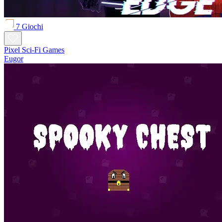
7 Giochi
Pixel Sci-Fi Games
Eugor