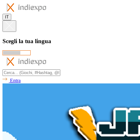
IT
Scegli la tua lingua
Entra