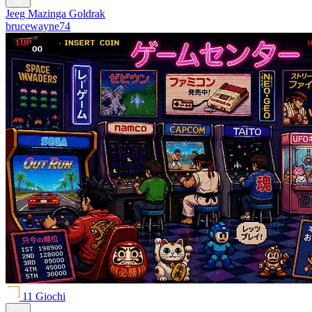
Jeeg Mazinga Goldrak
brucewayne74
11 Giochi