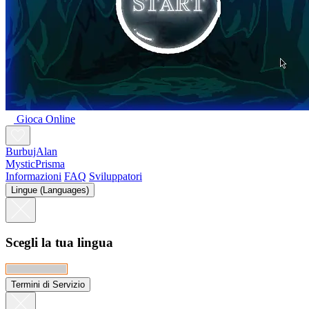
Gioca Online
BurbujAlan
MysticPrisma
Informazioni
FAQ
Sviluppatori
Lingue (Languages)
Scegli la tua lingua
Termini di Servizio