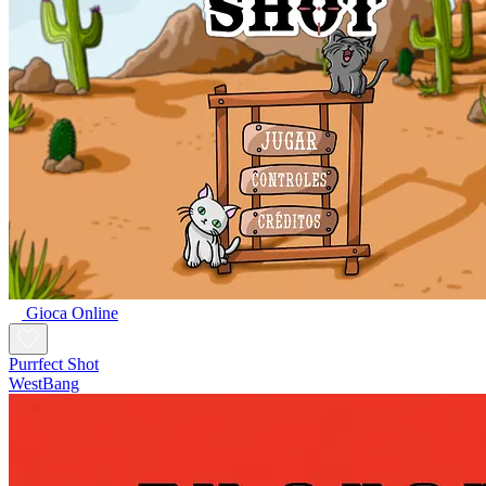
Gioca Online
Purrfect Shot
WestBang