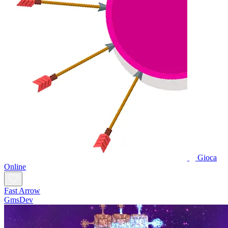
Gioca
Online
Fast Arrow
GmsDev