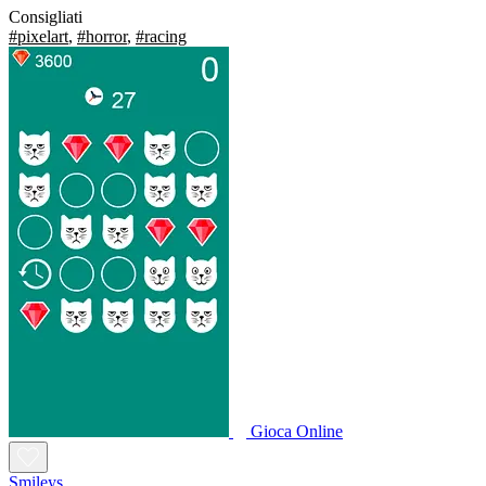
Consigliati
#pixelart
,
#horror
,
#racing
Gioca Online
Smileys