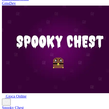
GmsDev
Gioca Online
Spooky Chest