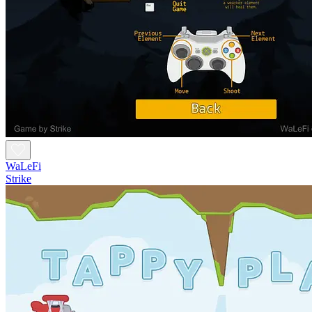
WaLeFi
Strike