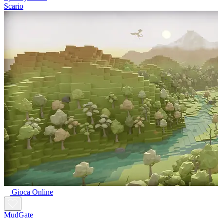
Scario
Gioca Online
MudGate