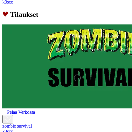
k3sco
Tilaukset
Pelaa Verkossa
zombie survival
k3sco