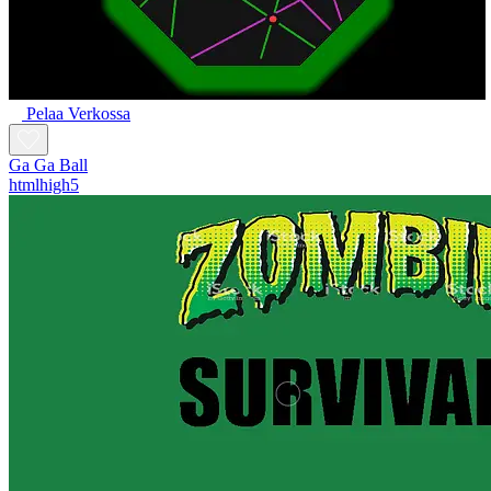
Pelaa Verkossa
Ga Ga Ball
htmlhigh5