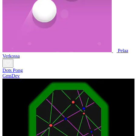
Pelaa
Verkossa
Dots Pong
GmsDev