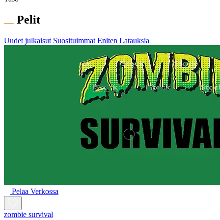
Pelit
Uudet julkaisut
Suosituimmat
Eniten Latauksia
Pelaa Verkossa
zombie survival