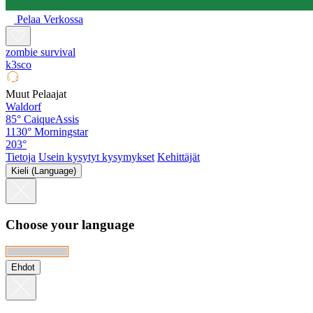
Pelaa Verkossa
zombie survival
k3sco
Muut Pelaajat
Waldorf
85°
CaiqueAssis
1130°
Morningstar
203°
Tietoja
Usein kysytyt kysymykset
Kehittäjät
Kieli (Language)
Choose your language
Ehdot