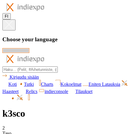
FI
Choose your language
Kirjaudu sisään
Koti
Tutki
Charts
Kokoelmat
Eniten Latauksia
Haasteet
Relics
indieconsole
Tilaukset
k3sco
2
Taso