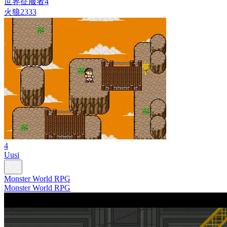
世界征服者4
火狼2333
4
Uusi
Monster World RPG
Monster World RPG