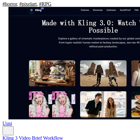
#horror
,
#pixelart
,
#RPG
Uusi
Kling 3 Video Brief Workflow