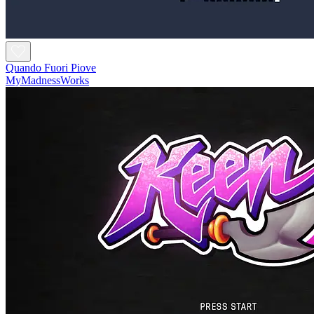
Quando Fuori Piove
MyMadnessWorks