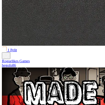
1 Pelit
Roguelikes Games
hegofo86