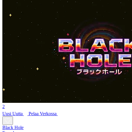
2
Uusi
Uutta
Pelaa Verkossa
Black Hole