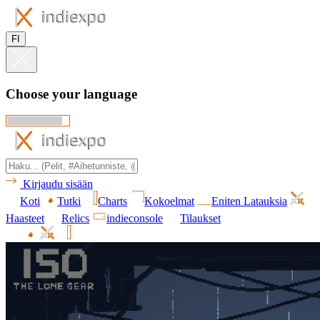
FI
Choose your language
Kirjaudu sisään
Koti
Tutki
Charts
Kokoelmat
Eniten Latauksia
Haasteet
Relics
indieconsole
Tilaukset