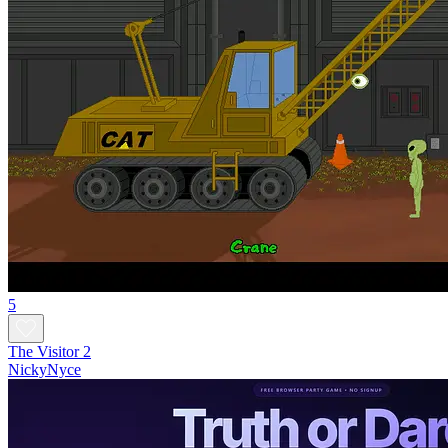
5
The Visitor 2
NickyNyce