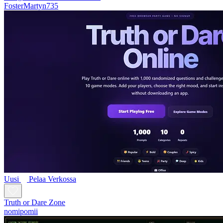
FosterMartyn735
Uusi
Pelaa Verkossa
Truth or Dare Zone
nomipomii