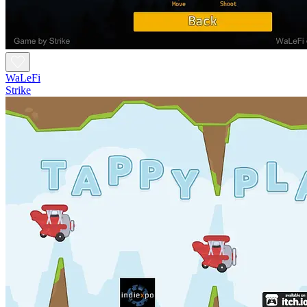
WaLeFi
Strike