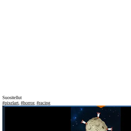
Suositellut
#pixelart
,
#horror
,
#racing