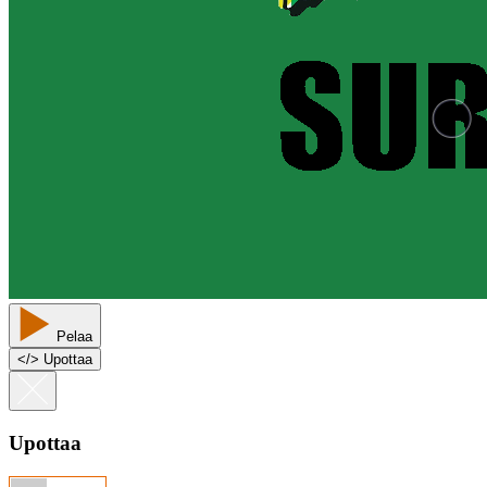
Pelaa
<
/
> Upottaa
Upottaa