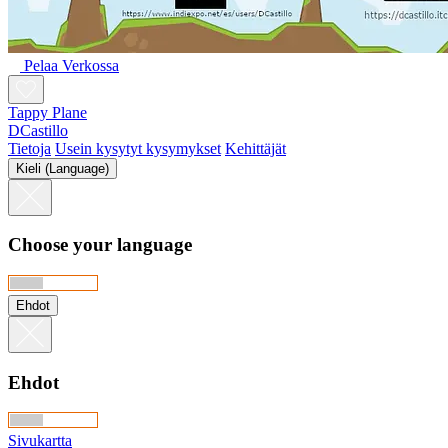
Pelaa Verkossa
Tappy Plane
DCastillo
Tietoja
Usein kysytyt kysymykset
Kehittäjät
Kieli (Language)
Choose your language
Ehdot
Ehdot
Sivukartta