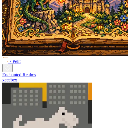
7 Pelit
Enchanted Realms
xecebex