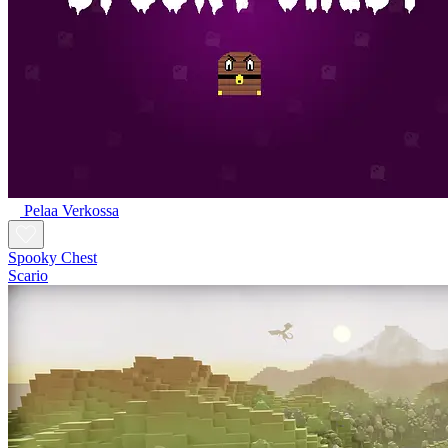
Pelaa Verkossa
Spooky Chest
Scario