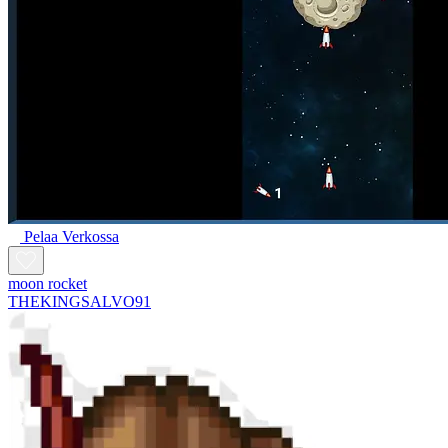
Pelaa Verkossa
moon rocket
THEKINGSALVO91