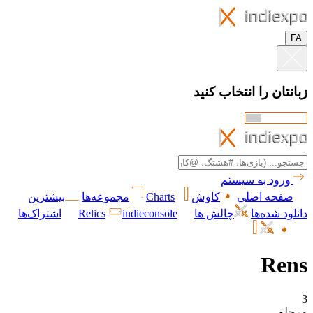
FA
زبانتان را انتخاب کنید
ورود به سیستم
صفحه اصلی
کاوش
Charts
مجموعه‌ها
بیشترین
دانلود شده‌ها
چالش ها
indieconsole
Relics
اشتراک‌ها
Rens
3
مرحله