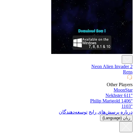
Neon Alien Invader 2
Rens
Other Players
MoonStar
Nekhster
611°
Philip Marigold
1406°
1103°
درباره
پرسش‌های رایج
توسعه‌دهندگان
زبان (Language)