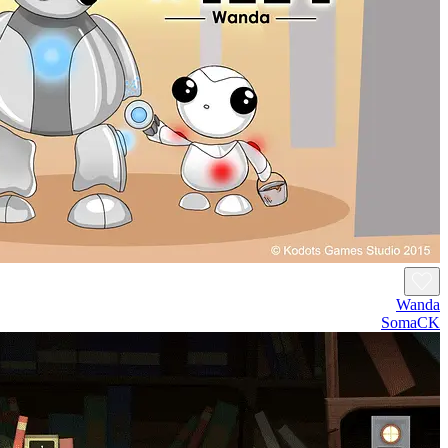
Wanda
SomaCK