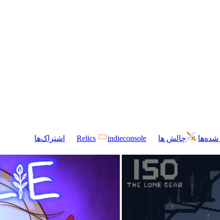
شده‌ها
چالش ها
indieconsole
Relics
اشتراک‌ها