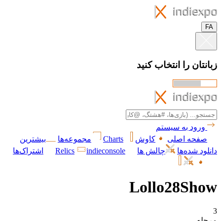
FA
زبانتان را انتخاب کنید
ورود به سیستم
صفحه اصلی
کاوش
Charts
مجموعه‌ها
بیشترین
دانلود شده‌ها
چالش ها
indieconsole
Relics
اشتراک‌ها
Lollo28Show
3
مرحله