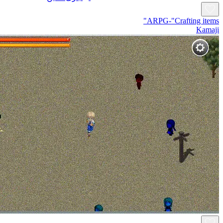
ARPG-"Crafting items"
Kamaji