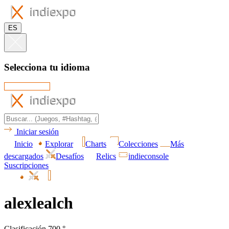
ES
Selecciona tu idioma
Iniciar sesión
Inicio
Explorar
Charts
Colecciones
Más
descargados
Desafíos
Relics
indieconsole
Suscripciones
alexlealch
Clasificación 700.°