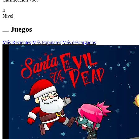
4
Nivel
Juegos
Más Recientes
Más Populares
Más descargados