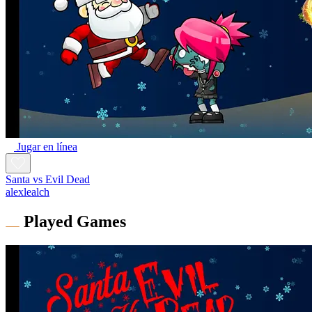
Jugar en línea
Santa vs Evil Dead
alexlealch
Played Games