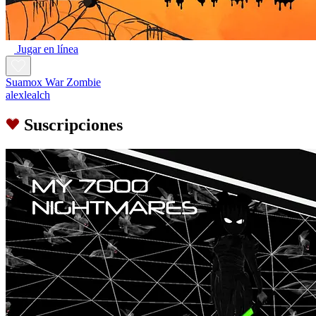
Jugar en línea
Suamox War Zombie
alexlealch
Suscripciones