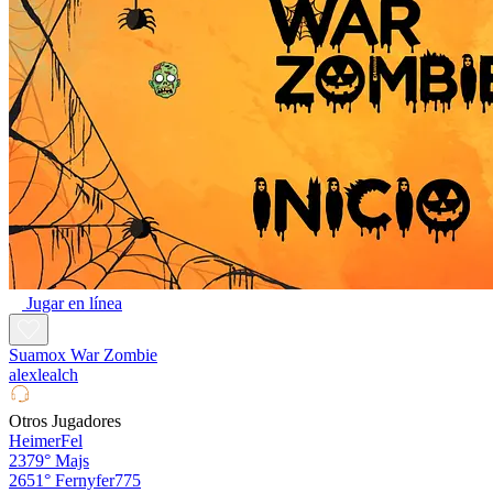
Jugar en línea
Suamox War Zombie
alexlealch
Otros Jugadores
HeimerFel
2379°
Majs
2651°
Fernyfer775