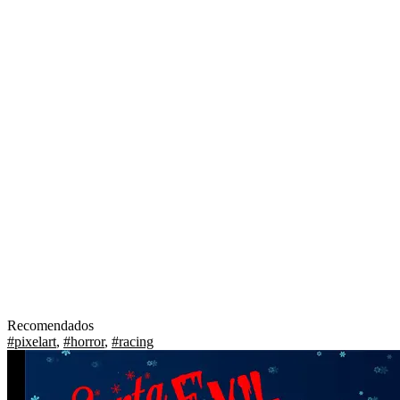
Recomendados
#pixelart
,
#horror
,
#racing