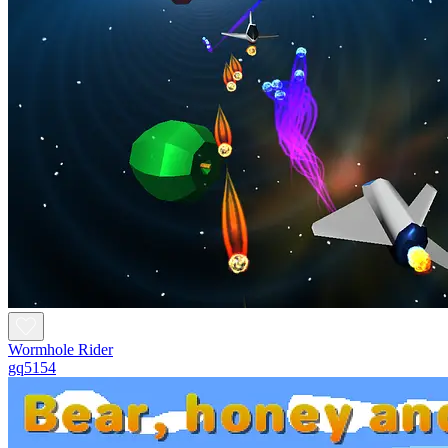
Wormhole Rider
gq5154