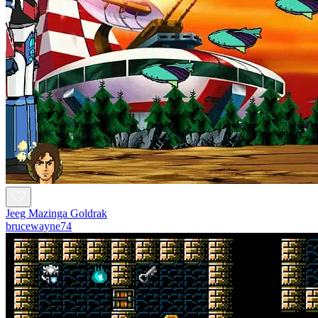
Jeeg Mazinga Goldrak
brucewayne74