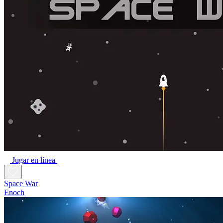
Jugar en línea
Space War
Enoch