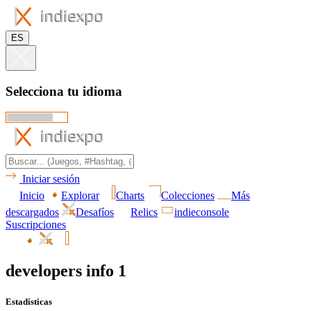
ES
Selecciona tu idioma
Iniciar sesión
Inicio
Explorar
Charts
Colecciones
Más
descargados
Desafíos
Relics
indieconsole
Suscripciones
developers info 1
Estadísticas