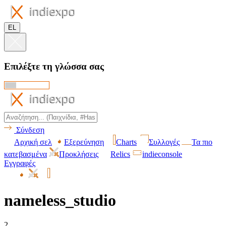
EL
Επιλέξτε τη γλώσσα σας
Σύνδεση
Αρχική σελ
Εξερεύνηση
Charts
Συλλογές
Τα πιο
κατεβασμένα
Προκλήσεις
Relics
indieconsole
Εγγραφές
nameless_studio
2