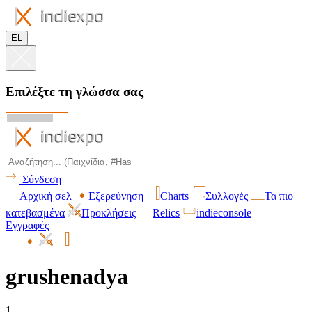
EL
Επιλέξτε τη γλώσσα σας
Σύνδεση
Αρχική σελ
Εξερεύνηση
Charts
Συλλογές
Τα πιο
κατεβασμένα
Προκλήσεις
Relics
indieconsole
Εγγραφές
grushenadya
1