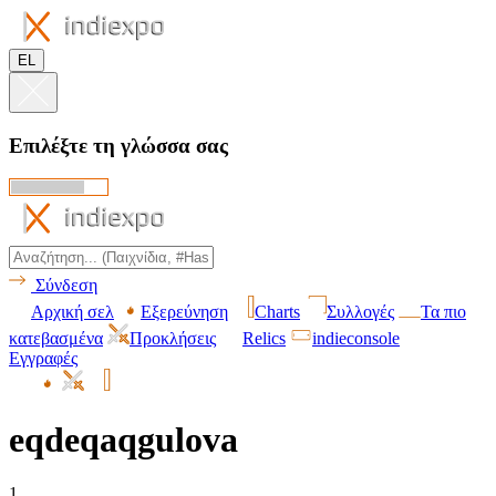
EL
Επιλέξτε τη γλώσσα σας
Σύνδεση
Αρχική σελ
Εξερεύνηση
Charts
Συλλογές
Τα πιο
κατεβασμένα
Προκλήσεις
Relics
indieconsole
Εγγραφές
eqdeqaqgulova
1