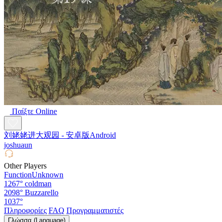
Παίξτε Online
刘姥姥进大观园 - 安卓版Android
joshuaun
Other Players
FunctionUnknown
1267°
coldman
2098°
Buzzarello
1037°
Πληροφορίες
FAQ
Προγραμματιστές
Γλώσσα (Language)