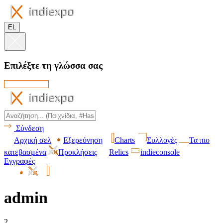
EL
Επιλέξτε τη γλώσσα σας
Σύνδεση
Αρχική σελ
Εξερεύνηση
Charts
Συλλογές
Τα πιο
κατεβασμένα
Προκλήσεις
Relics
indieconsole
Εγγραφές
admin
2