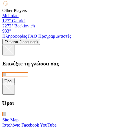
Other Players
Mehrdad
127°
Gabriel
2272°
Beckiovich
933°
Πληροφορίες
FAQ
Προγραμματιστές
Γλώσσα (Language)
Επιλέξτε τη γλώσσα σας
Όροι
Όροι
Site Map
Ιστολόγιο
Facebook
YouTube