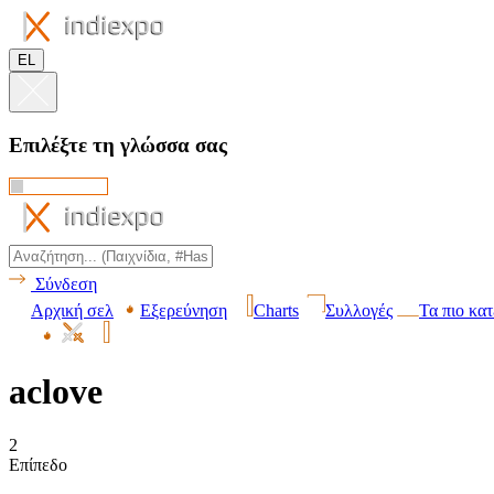
EL
Επιλέξτε τη γλώσσα σας
Σύνδεση
Αρχική σελ
Εξερεύνηση
Charts
Συλλογές
Τα πιο κα
aclove
2
Επίπεδο