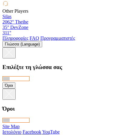
Other Players
Silas
2062°
Theihe
35°
DevZone
311°
Πληροφορίες
FAQ
Προγραμματιστές
Γλώσσα (Language)
Επιλέξτε τη γλώσσα σας
Όροι
Όροι
Site Map
Ιστολόγιο
Facebook
YouTube