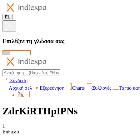
EL
Επιλέξτε τη γλώσσα σας
Σύνδεση
Αρχική σελ
Εξερεύνηση
Charts
Συλλογές
Τα πιο κα
ZdrKiRTHpIPNs
1
Επίπεδο