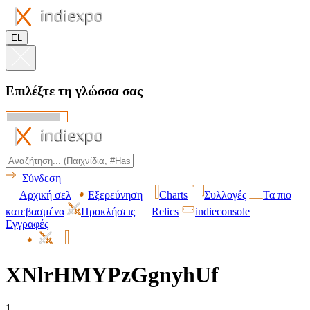
EL
Επιλέξτε τη γλώσσα σας
Σύνδεση
Αρχική σελ
Εξερεύνηση
Charts
Συλλογές
Τα πιο
κατεβασμένα
Προκλήσεις
Relics
indieconsole
Εγγραφές
XNlrHMYPzGgnyhUf
1