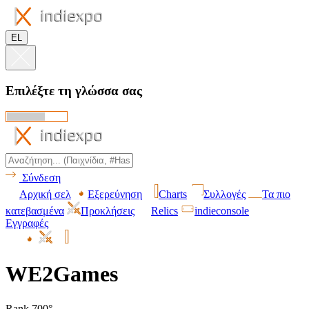
EL
Επιλέξτε τη γλώσσα σας
Σύνδεση
Αρχική σελ
Εξερεύνηση
Charts
Συλλογές
Τα πιο
κατεβασμένα
Προκλήσεις
Relics
indieconsole
Εγγραφές
WE2Games
Rank 700°