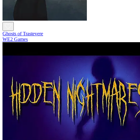
Ghosts of Trastevere
WE2 Games