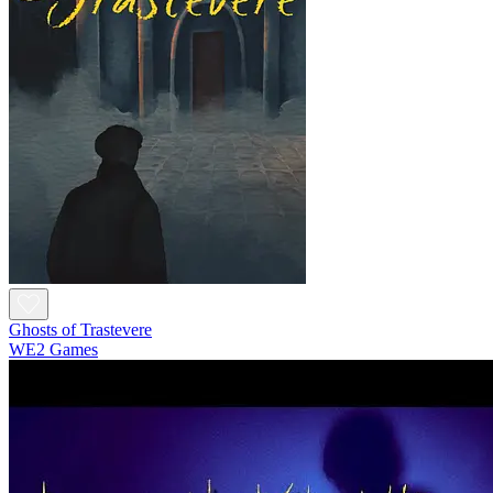
Ghosts of Trastevere
WE2 Games