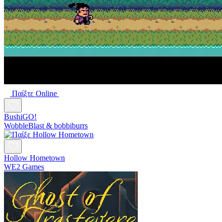
Παίξτε Online
BushiGO!
WobbleBlast & bobbiburrs
Hollow Hometown
WE2 Games