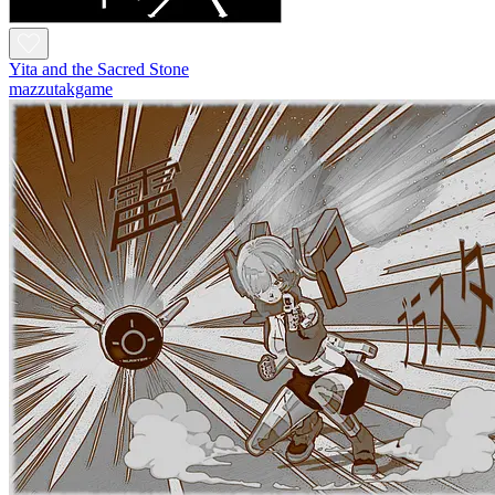
Yita and the Sacred Stone
mazzutakgame