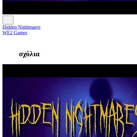
Hidden Nightmares
WE2 Games
σχόλια