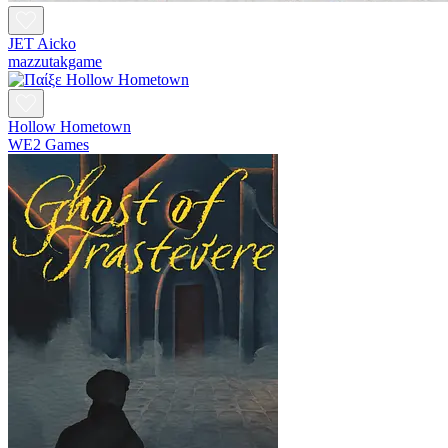
JET Aicko
mazzutakgame
Hollow Hometown
WE2 Games