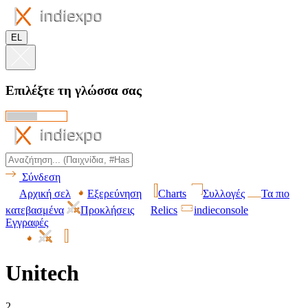
EL
Επιλέξτε τη γλώσσα σας
Σύνδεση
Αρχική σελ
Εξερεύνηση
Charts
Συλλογές
Τα πιο
κατεβασμένα
Προκλήσεις
Relics
indieconsole
Εγγραφές
Unitech
2