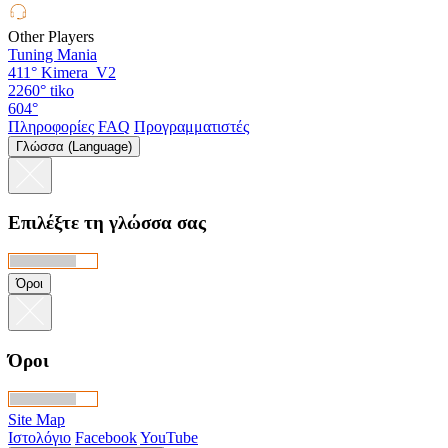
Other Players
Tuning Mania
411°
Kimera_V2
2260°
tiko
604°
Πληροφορίες
FAQ
Προγραμματιστές
Γλώσσα (Language)
Επιλέξτε τη γλώσσα σας
Όροι
Όροι
Site Map
Ιστολόγιο
Facebook
YouTube