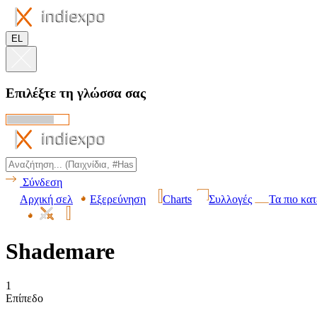
EL
Επιλέξτε τη γλώσσα σας
Σύνδεση
Αρχική σελ
Εξερεύνηση
Charts
Συλλογές
Τα πιο κα
Shademare
1
Επίπεδο