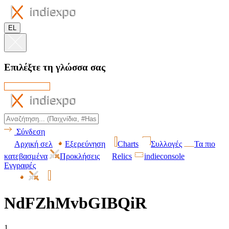
EL
Επιλέξτε τη γλώσσα σας
Σύνδεση
Αρχική σελ
Εξερεύνηση
Charts
Συλλογές
Τα πιο
κατεβασμένα
Προκλήσεις
Relics
indieconsole
Εγγραφές
NdFZhMvbGIBQiR
1