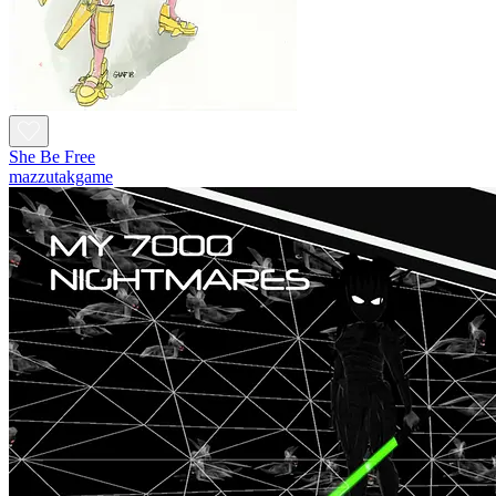
She Be Free
mazzutakgame