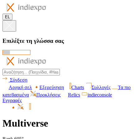
EL
Επιλέξτε τη γλώσσα σας
Σύνδεση
Αρχική σελ
Εξερεύνηση
Charts
Συλλογές
Τα πιο
κατεβασμένα
Προκλήσεις
Relics
indieconsole
Εγγραφές
Multiverse
Rank 605°