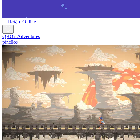
Παίξτε Online
QBO's Adventures
pinellos