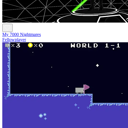
My 7000 Nightmares
Fellowplayer