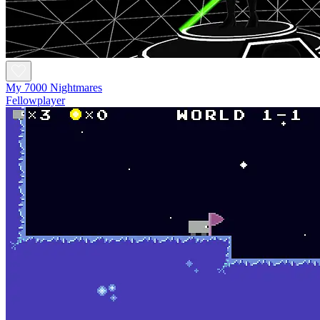
My 7000 Nightmares
Fellowplayer