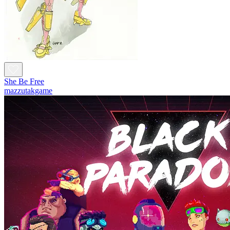
She Be Free
mazzutakgame