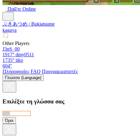
Παίξτε Online
ぶきあつめ / Bukiatsume
kagaya
Other Players
J3nS_00
1917°
dmy0511
1735°
tiko
604°
Πληροφορίες
FAQ
Προγραμματιστές
Γλώσσα (Language)
Επιλέξτε τη γλώσσα σας
Όροι