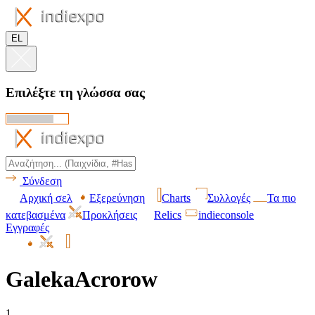
EL
Επιλέξτε τη γλώσσα σας
Σύνδεση
Αρχική σελ
Εξερεύνηση
Charts
Συλλογές
Τα πιο
κατεβασμένα
Προκλήσεις
Relics
indieconsole
Εγγραφές
GalekaAcrorow
1