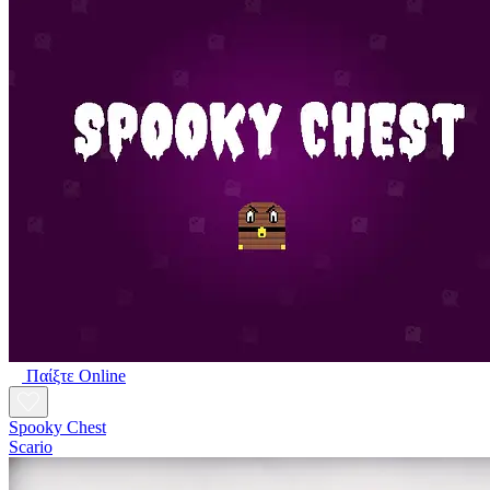
Παίξτε Online
Spooky Chest
Scario