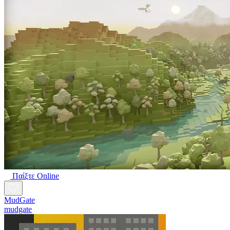
Παίξτε Online
MudGate
mudgate