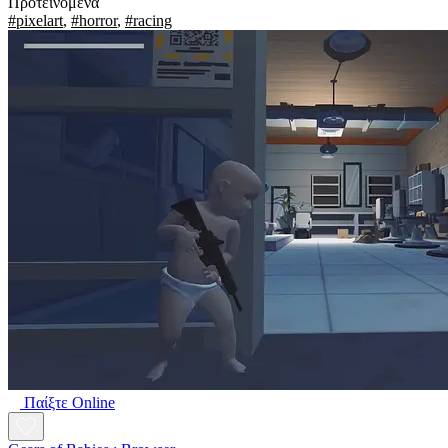
Προτεινόμενα
#pixelart
,
#horror
,
#racing
Παίξτε Online