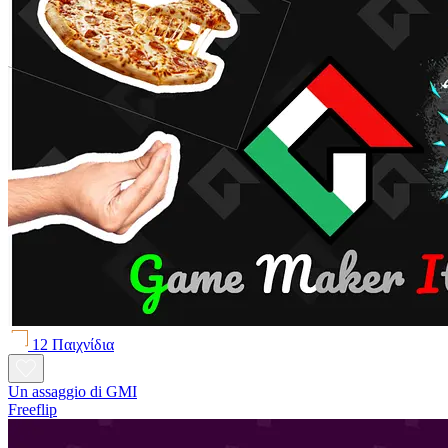
12 Παιχνίδια
Un assaggio di GMI
Freeflip