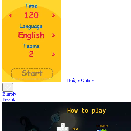
Παίξτε Online
Blurbly
Freank