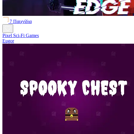
7 Παιχνίδια
Pixel Sci-Fi Games
Eugor