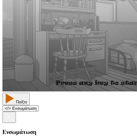
Παίξτε
<
/
> Ενσωμάτωση
Ενσωμάτωση