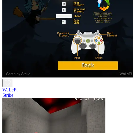
WaLeFi
Strike