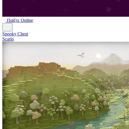
Παίξτε Online
Spooky Chest
Scario