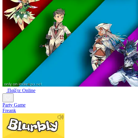
Παίξτε Online
Party Game
Freank