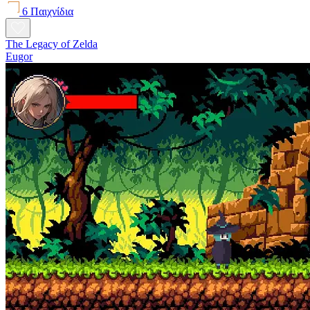
6 Παιχνίδια
The Legacy of Zelda
Eugor