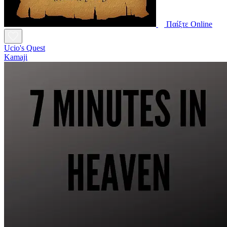
Παίξτε Online
Ucio's Quest
Kamaji