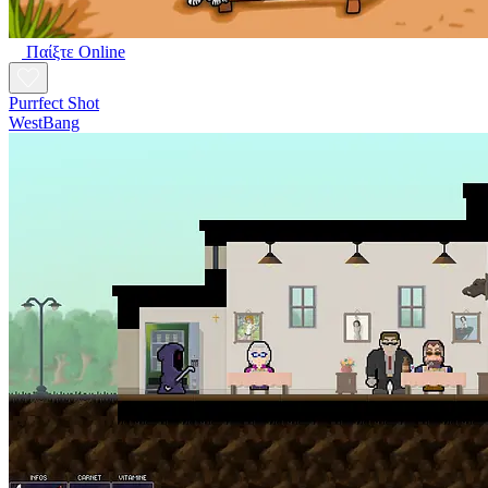
Παίξτε Online
Purrfect Shot
WestBang