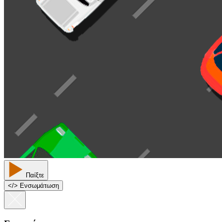
Παίξτε
<
/
> Ενσωμάτωση