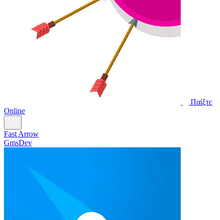
Παίξτε
Online
Fast Arrow
GmsDev