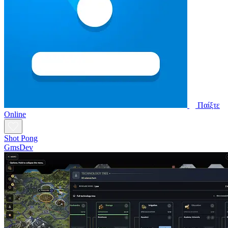
Παίξτε
Online
Shot Pong
GmsDev