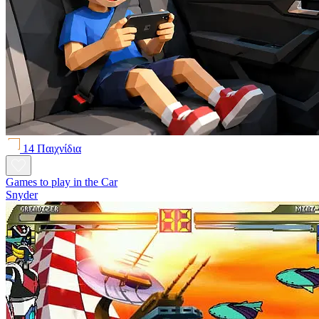
14 Παιχνίδια
Games to play in the Car
Snyder