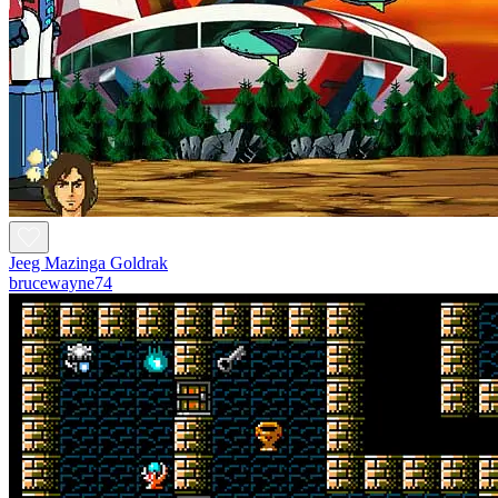
Jeeg Mazinga Goldrak
brucewayne74