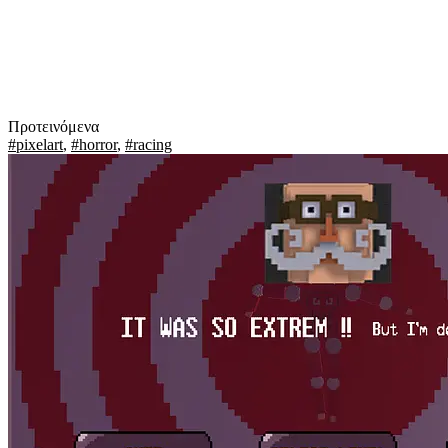
Προτεινόμενα
#pixelart
,
#horror
,
#racing