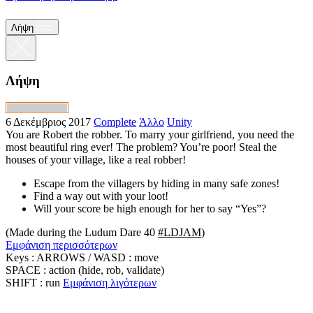
Λήψη
Λήψη
6 Δεκέμβριος 2017
Complete
Άλλο
Unity
You are Robert the robber. To marry your girlfriend, you need the
most beautiful ring ever! The problem? You’re poor! Steal the
houses of your village, like a real robber!
Escape from the villagers by hiding in many safe zones!
Find a way out with your loot!
Will your score be high enough for her to say “Yes”?
(Made during the Ludum Dare 40
#LDJAM
)
Εμφάνιση περισσότερων
Keys : ARROWS / WASD : move
SPACE : action (hide, rob, validate)
SHIFT : run
Εμφάνιση λιγότερων