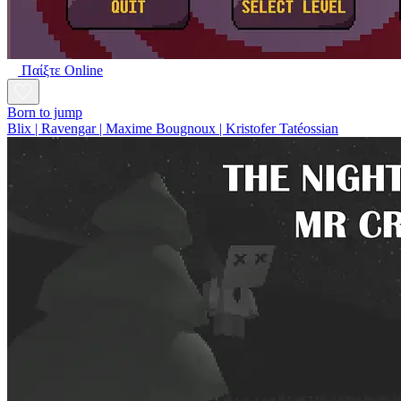
Παίξτε Online
Born to jump
Blix | Ravengar | Maxime Bougnoux | Kristofer Tatéossian