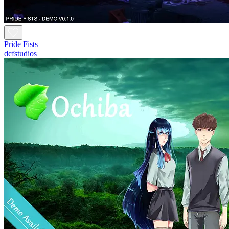
Pride Fists
dcfstudios