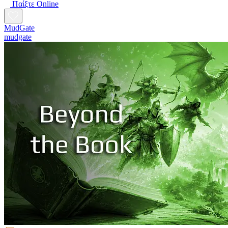
Παίξτε Online
MudGate
mudgate