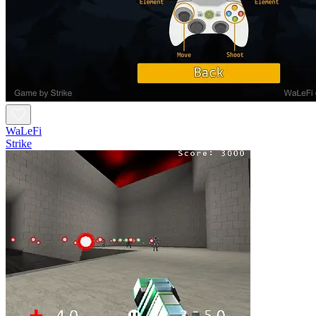
WaLeFi
Strike