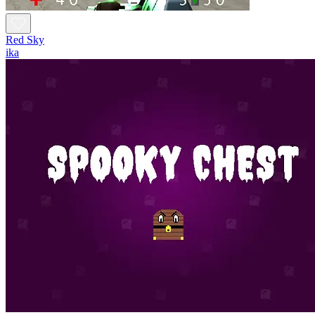
Red Sky
ika