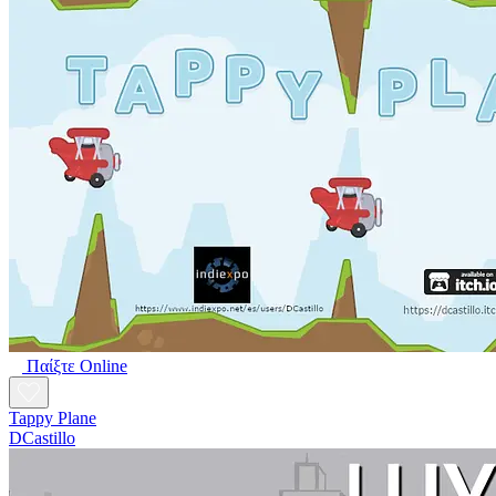
Παίξτε Online
Tappy Plane
DCastillo