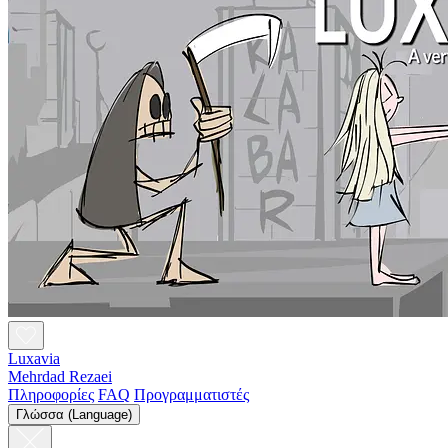
Luxavia
Mehrdad Rezaei
Πληροφορίες
FAQ
Προγραμματιστές
Γλώσσα (Language)