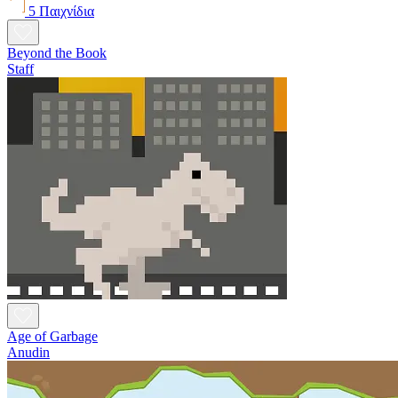
5 Παιχνίδια
Beyond the Book
Staff
Age of Garbage
Anudin