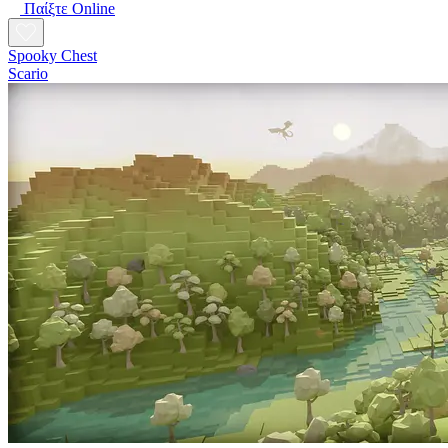
Παίξτε Online
Spooky Chest
Scario