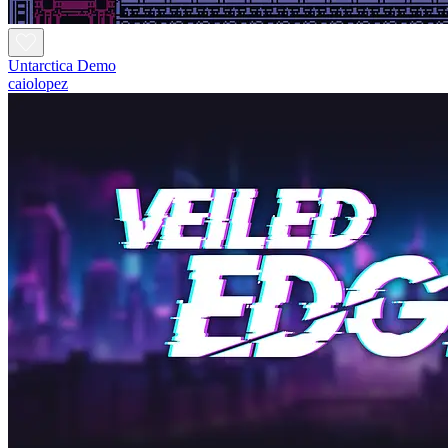
Untarctica Demo
caiolopez