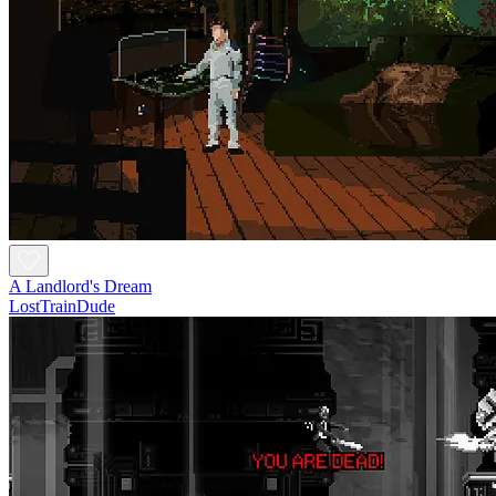
A Landlord's Dream
LostTrainDude