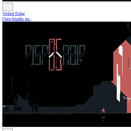
Veiled Edge
OnwStudio inc,