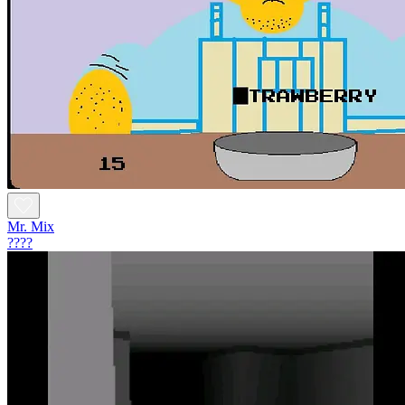
Mr. Mix
????