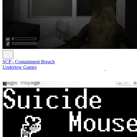
SCP - Containment Breach
Undertow Games