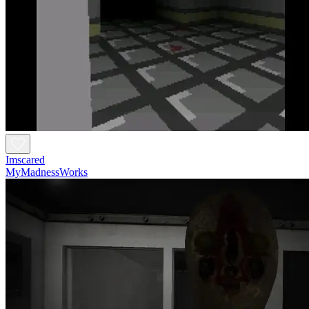
Imscared
MyMadnessWorks