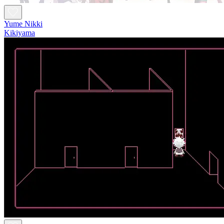
Yume Nikki
Kikiyama