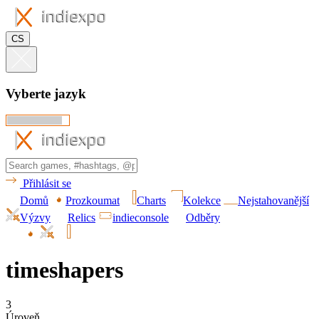
CS
Vyberte jazyk
Přihlásit se
Domů
Prozkoumat
Charts
Kolekce
Nejstahovanější
Výzvy
Relics
indieconsole
Odběry
timeshapers
3
Úroveň