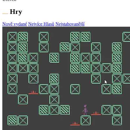
Hry
Nově vydané
Nejvíce Hlasů
Nejstahovanější