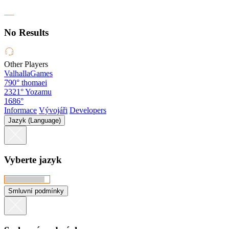
No Results
Other Players
ValhallaGames
790°
thomaei
2321°
Yozamu
1686°
Informace
Vývojáři
Developers
Jazyk (Language)
Vyberte jazyk
Smluvní podmínky